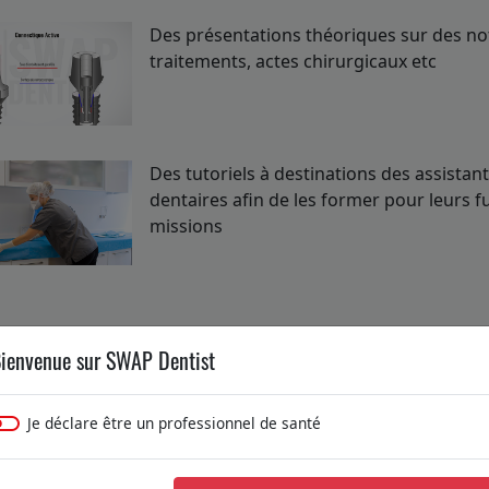
Des présentations théoriques sur des no
traitements, actes chirurgicaux etc
Des tutoriels à destinations des assistan
dentaires afin de les former pour leurs f
missions
ienvenue sur SWAP Dentist
Je déclare être un professionnel de santé