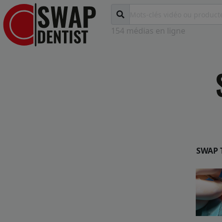
154 médias en ligne
SWAP T